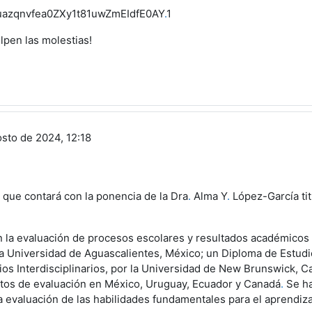
azqnvfea0ZXy1t81uwZmEIdfE0AY
.
1
ulpen las molestias!
osto de 2024, 12:18
 que contará con la ponencia de la Dra
.
Alma Y
.
López-García ti
n la evaluación de procesos escolares y resultados académicos
la Universidad de Aguascalientes, México; un Diploma de Estud
os Interdisciplinarios, por la Universidad de New Brunswick, 
ctos de evaluación en México, Uruguay, Ecuador y Canadá
.
Se ha
a evaluación de las habilidades fundamentales para el aprendizaj